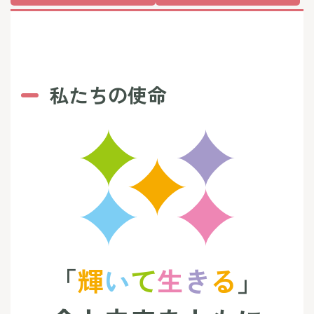
私たちの使命
「
輝
い
て
生
き
る
」