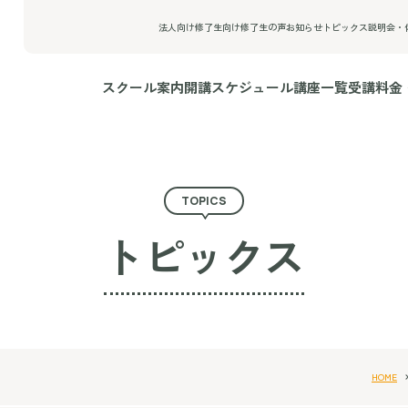
法人向け
修了生向け
修了生の声
お知らせ
トピックス
説明会・
スクール案内
開講スケジュール
講座一覧
受講料金
TOPICS
トピックス
HOME