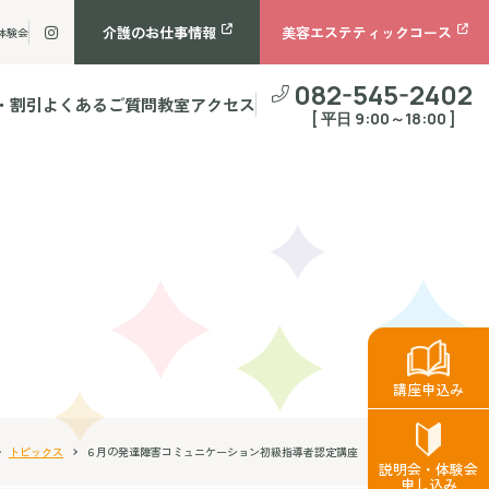
介護のお仕事情報
美容エステティックコース
体験会
082-545-2402
・割引
よくあるご質問
教室アクセス
[ 平日 9:00～18:00 ]
講座申込み
トピックス
６月の発達障害コミュニケーション初級指導者認定講座
説明会・体験会
申し込み