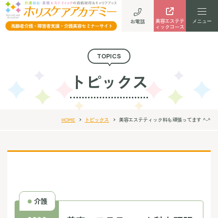
美容エステテ
お電話
ィックコース
TOPICS
トピックス
HOME
トピックス
美容エステティック科も頑張ってます ^-^
介護