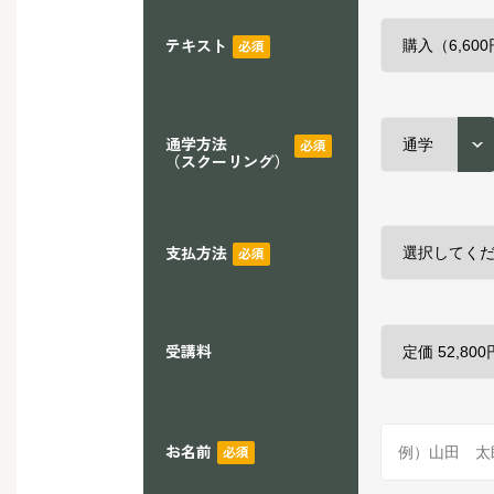
テキスト
必須
通学方法
必須
（スクーリング）
支払方法
必須
受講料
お名前
必須