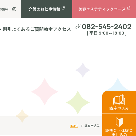
介護のお仕事情報
美容エステティックコース
体験会
082-545-2402
・割引
よくあるご質問
教室アクセス
[ 平日 9:00～18:00 ]
講座申込み
HOME
講座申込み
説明会・体験会
申し込み