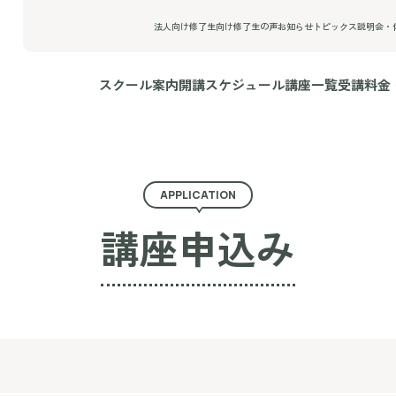
法人向け
修了生向け
修了生の声
お知らせ
トピックス
説明会・
スクール案内
開講スケジュール
講座一覧
受講料金
APPLICATION
講座申込み