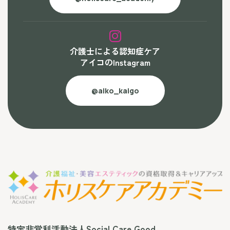
介護士による認知症ケア
アイコのInstagram
@aiko_kaigo
特定非営利活動法人Social Care Good