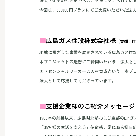
法人・企業の皆さまからのご支援に支えられてい
今回は、30,000円プランにてご支援いただいた
■
広島ガス住設株式会社
様
（業種：住
地域に根ざした事業を展開されている広島ガス住
本プロジェクトの趣旨にご賛同いただき、法人と
エッセンシャルワーカーの人材育成という、本プ
法人として応援してくださっています。
■
支援企業様のご紹介メッセージ
1963年の創業以来、広島県北部および東部のL
「お客様の生活を支える」使命感。常にお客様目