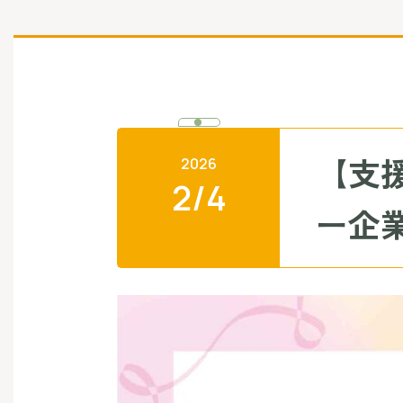
【支
2026
2/4
ー企