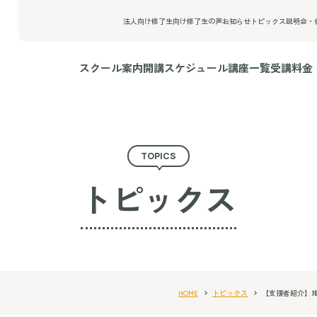
法人向け
修了生向け
修了生の声
お知らせ
トピックス
説明会・
スクール案内
開講スケジュール
講座一覧
受講料金
TOPICS
トピックス
HOME
トピックス
【支援者紹介】地