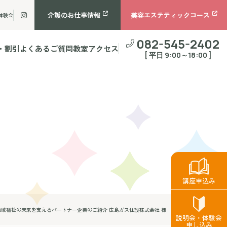
介護のお仕事情報
美容エステティックコース
体験会
082-545-2402
・割引
よくあるご質問
教室アクセス
[ 平日 9:00～18:00 ]
講座申込み
域福祉の未来を支えるパートナー企業のご紹介 広島ガス住設株式会社 様
説明会・体験会
申し込み